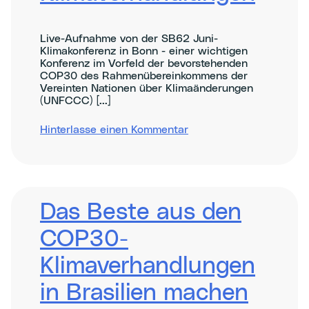
Live-Aufnahme von der SB62 Juni-
Klimakonferenz in Bonn - einer wichtigen
Konferenz im Vorfeld der bevorstehenden
COP30 des Rahmenübereinkommens der
Vereinten Nationen über Klimaänderungen
(UNFCCC) [...]
zu
Hinterlasse einen Kommentar
Centring
justice
and
equity
at
the
Das Beste aus den
COP30
climate
COP30-
negotiations
Klimaverhandlungen
in Brasilien machen