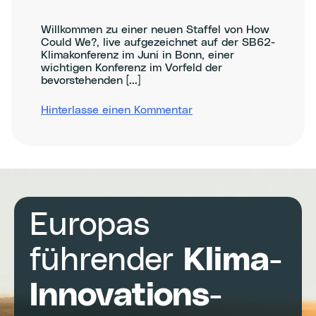
Willkommen zu einer neuen Staffel von How
Could We?, live aufgezeichnet auf der SB62-
Klimakonferenz im Juni in Bonn, einer
wichtigen Konferenz im Vorfeld der
bevorstehenden [...]
zu
Hinterlasse einen Kommentar
Making
the
most
of
the
COP30
climate
negotiations
Europas
in
Brazil
führender
Klima-
Innovations-