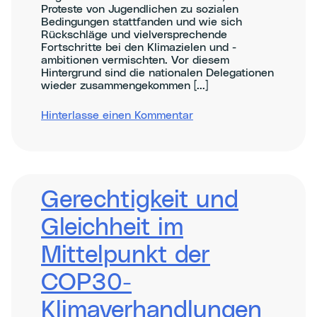
Proteste von Jugendlichen zu sozialen
Bedingungen stattfanden und wie sich
Rückschläge und vielversprechende
Fortschritte bei den Klimazielen und -
ambitionen vermischten. Vor diesem
Hintergrund sind die nationalen Delegationen
wieder zusammengekommen [...]
zu
Hinterlasse einen Kommentar
Reflections
on
2025
&
Optimism
for
Gerechtigkeit und
2026
Gleichheit im
Mittelpunkt der
COP30-
Klimaverhandlungen