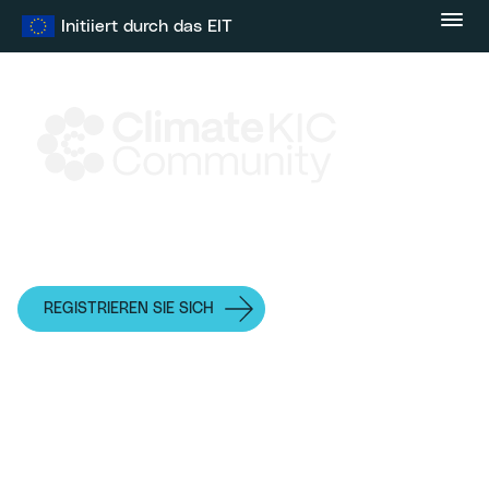
Zum
Initiiert durch das EIT
Inhalt
springen
Veranstaltungen
REGISTRIEREN SIE SICH
INDIVIDUELLES ABONNEMENT