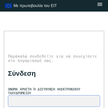
Μετάβαση
Με πρωτοβουλία του ΕΙΤ
στο
περιεχόμενο
Παρακαλώ συνδεθείτε για να συνεχίσετε
στο λογαριασμό σας.
Σύνδεση
ΌΝΟΜΑ ΧΡΉΣΤΗ Ή ΔΙΕΎΘΥΝΣΗ ΗΛΕΚΤΡΟΝΙΚΟΎ Τ
ΑΧΥΔΡΟΜΕΊΟΥ