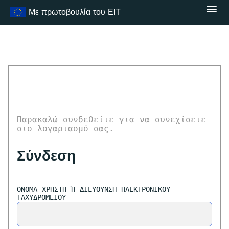
Μετάβαση
Με πρωτοβουλία του ΕΙΤ
στο
περιεχόμενο
Παρακαλώ συνδεθείτε για να συνεχίσετε
στο λογαριασμό σας.
Σύνδεση
ΌΝΟΜΑ ΧΡΉΣΤΗ Ή ΔΙΕΎΘΥΝΣΗ ΗΛΕΚΤΡΟΝΙΚΟΎ Τ
ΑΧΥΔΡΟΜΕΊΟΥ