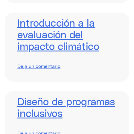
Funding
in
and
through
Introducción a la
ESOs
evaluación del
impacto climático
sobre
Deja un comentario
Introduction
to
Climate
Impact
Assessment
Diseño de programas
inclusivos
sobre
Deja un comentario