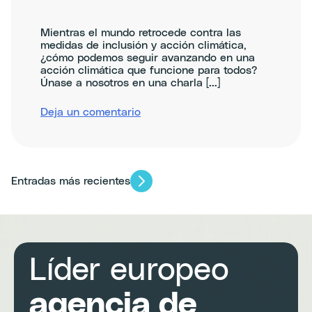
Mientras el mundo retrocede contra las
medidas de inclusión y acción climática,
¿cómo podemos seguir avanzando en una
acción climática que funcione para todos?
Únase a nosotros en una charla [...]
sobre
Deja un comentario
No
Way
around
DEI:
How
Posts
Entradas más recientes
to
build
a
navegación
green
and
just
Líder europeo
future
for
all
agencia de