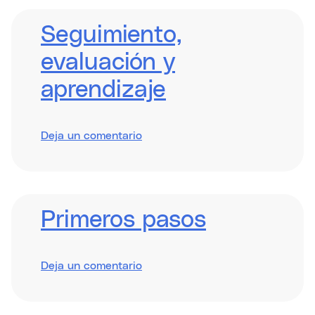
Business
Models
and
Seguimiento,
the
Climate
evaluación y
Causality
Framework
aprendizaje
sobre
Deja un comentario
Monitoring,
Evaluation
and
Learning
Primeros pasos
sobre
Deja un comentario
Getting
Started