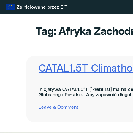
Przejdź
Zainicjowane przez EIT
do
treści
Tag:
Afryka Zachod
CATAL1.5T Climatho
Inicjatywa CATAL1.5°T [ˈkætəlɪst] ma na c
Globalnego Południa. Aby zapewnić długot
on
Leave a Comment
CATAL1.5T
Climathons
in
West