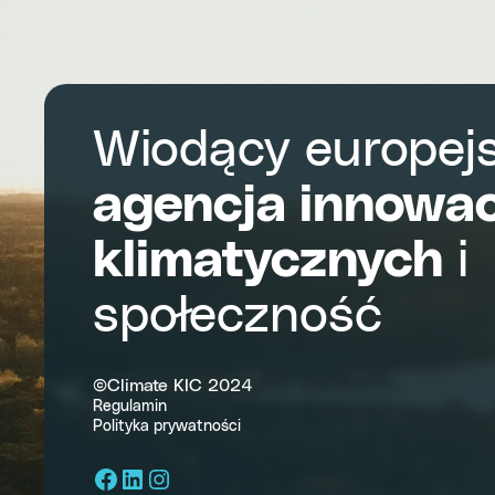
Africa
Wiodący europejs
agencja innowac
klimatycznych
i
społeczność
©Climate KIC 2024
Regulamin
Polityka prywatności
Facebook
LinkedIn
Instagram