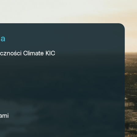
za
eczności Climate KIC
ami