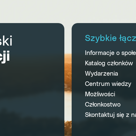
ki
Szybkie łąc
ji
Informacje o społ
Katalog członków
Wydarzenia
Centrum wiedzy
Możliwości
Członkostwo
Skontaktuj się z n