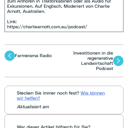
zum Anhören in Traktorkabinen oder als Audio für
Exkursionen. Auf Englisch. Moderiert von Charlie
Arnott, Australien.
Link:
https://charliearnott.com.au/podcast/
Investitionen in die
Artikel-
Farmerama Radio
regenerative
Landwirtschaft
Navigation
Podcast
Stecken Sie immer noch fest?
Wie können
wir helfen?
Aktualisiert am
War dieser Artikel hilfreich für Sie?