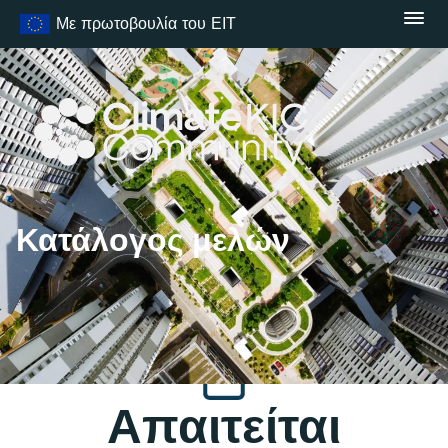
Μετάβαση
Με πρωτοβουλία του ΕΙΤ
στο
περιεχόμενο
Κατάλογος μελών
Απαιτείται