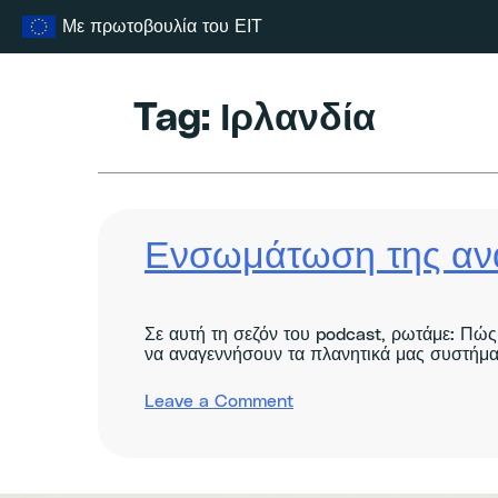
Μετάβαση
Με πρωτοβουλία του ΕΙΤ
στο
περιεχόμενο
Tag:
Ιρλανδία
Ενσωμάτωση της ανα
Σε αυτή τη σεζόν του podcast, ρωτάμε: Πώ
να αναγεννήσουν τα πλανητικά μας συστήματα
on
Leave a Comment
Mainstreaming
regenerative
agriculture