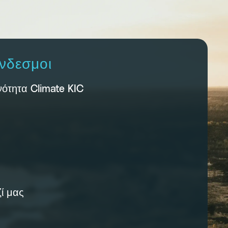
νδεσμοι
νότητα Climate KIC
ί μας