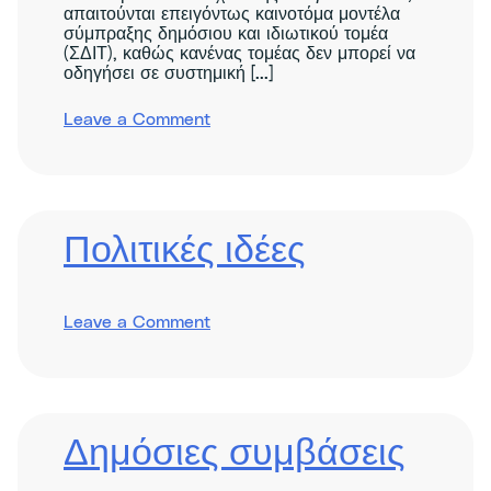
απαιτούνται επειγόντως καινοτόμα μοντέλα
σύμπραξης δημόσιου και ιδιωτικού τομέα
(ΣΔΙΤ), καθώς κανένας τομέας δεν μπορεί να
οδηγήσει σε συστημική [...]
on
Leave a Comment
Advancing
green
public-
private
partnerships
Πολιτικές ιδέες
on
Leave a Comment
Policy
Insights
Δημόσιες συμβάσεις