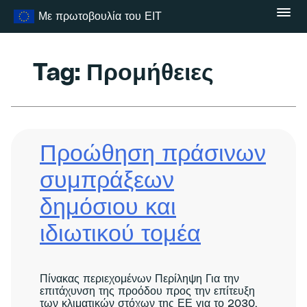
Μετάβαση
Με πρωτοβουλία του ΕΙΤ
στο
περιεχόμενο
Tag:
Προμήθειες
Προώθηση πράσινων
συμπράξεων
δημόσιου και
ιδιωτικού τομέα
Πίνακας περιεχομένων Περίληψη Για την
επιτάχυνση της προόδου προς την επίτευξη
των κλιματικών στόχων της ΕΕ για το 2030,