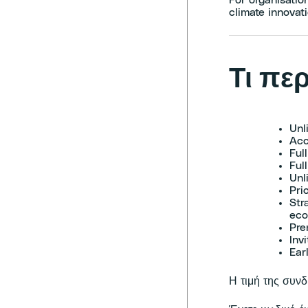
For organisatio
climate innova
Τι πε
Unl
Acc
Ful
Ful
Unl
Pri
Str
eco
Pre
Inv
Ear
Η τιμή της συν