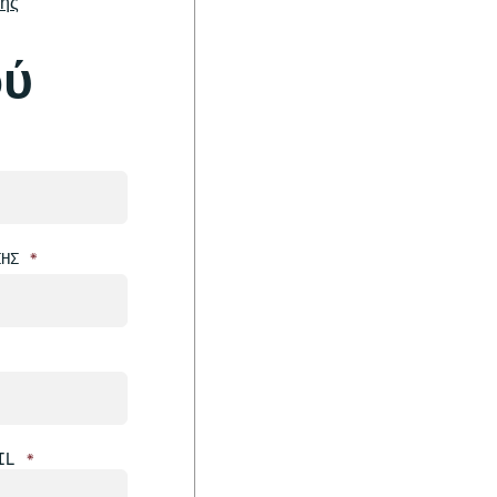
σης
ού
ΣΗΣ
*
IL
*