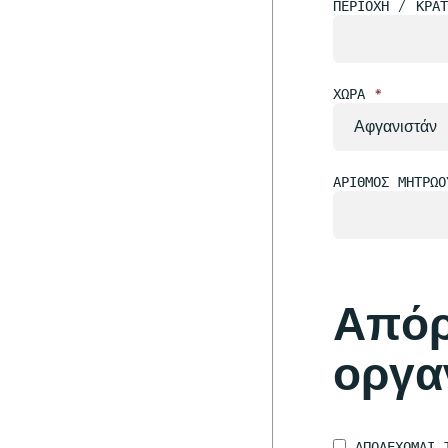
ΠΕΡΙΟΧΉ / ΚΡΆΤ
ΧΏΡΑ
*
ΑΡΙΘΜΌΣ ΜΗΤΡΏ
Απόρ
οργα