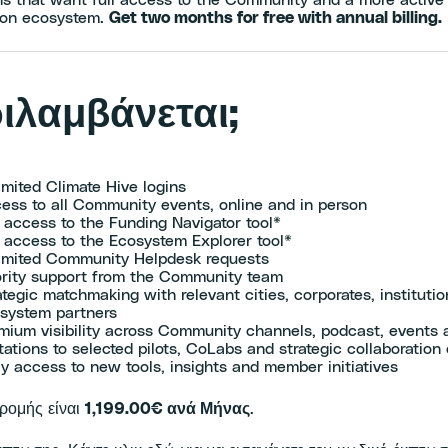
ns that want full access to the Community and a more active 
tion ecosystem.
Get two months for free with annual billing.
ριλαμβάνεται;
imited Climate Hive logins
ess to all Community events, online and in person
l access to the Funding Navigator tool*
l access to the Ecosystem Explorer tool*
imited Community Helpdesk requests
ority support from the Community team
ategic matchmaking with relevant cities, corporates, instituti
system partners
mium visibility across Community channels, podcast, events
itations to selected pilots, CoLabs and strategic collaboration
ly access to new tools, insights and member initiatives
δρομής είναι
1,199.00€ ανά Μήνας
.