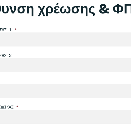
θυνση χρέωσης & Φ
ΝΣΗΣ 1
*
ΣΗΣ 2
ΚΏΔΙΚΑΣ
*