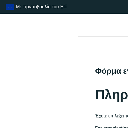
Μετάβαση
Με πρωτοβουλία του ΕΙΤ
στο
περιεχόμενο
Φόρμα ε
Πληρ
Έχετε επιλέξει 