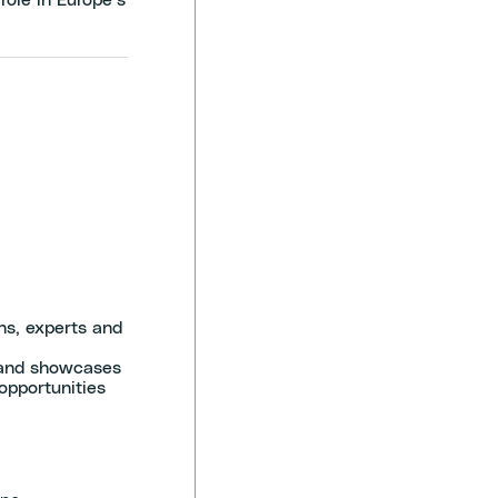
role in Europe’s
ons, experts and
 and showcases
 opportunities