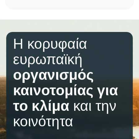
Transition:
Essentials
and
Real
Solutions
–
English
Η κορυφαία
Edition
#2
ευρωπαϊκή
οργανισμός
καινοτομίας για
το κλίμα
και την
κοινότητα