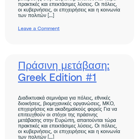
πρακτικές και επεκτάσιμες λύσεις. Οι πόλεις,
οι κυβερνήσεις, οι επιχειρήσεις και η κοινωνία
των πολιτών [...]
on
Leave a Comment
Green
Transition:
Essentials
and
Real
Solutions
Πράσινη μετάβαση:
–
Polish
Greek Edition #1
Edition
Διαδικτυακά σεμινάρια για πόλεις, εθνικές
διοικήσεις, βιομηχανικές οργανώσεις, ΜΚΟ,
επιχειρήσεις και ακαδημαϊκούς φορείς Για να
επιτευχθούν οι στόχοι της πράσινης
μετάβασης στην Ευρώπη, απαιτούνται τώρα
πρακτικές και επεκτάσιμες λύσεις. Οι πόλεις,
οι κυβερνήσεις, οι επιχειρήσεις και η κοινωνία
των πολιτών [...]