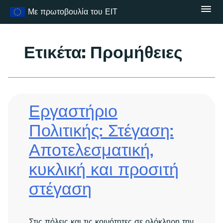
Μετάβαση
Με πρωτοβουλία του ΕΙΤ
στο
περιεχόμενο
Ετικέτα:
Προμήθειες
Εργαστήριο
Πολιτικής: Στέγαση:
Αποτελεσματική,
κυκλική και προσιτή
στέγαση
Στις πόλεις και τις κοινότητες σε ολόκληρη την