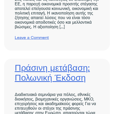
ΕΕ, η παροχή οικονομικά προσιτής στέγασης
αποτελεί επείγουσα κοινωνική, οικονομική και
πολιτική επιταγή. Η ικανοποίηση αυτής της
ζήτησης απαιτεί λύσεις που να είναι τόσο
οικονομικά αποδοτικές όσο και μελλοντικά
βιώσιμες. Η αξιοποίηση [...]
on
Leave a Comment
Policy
Lab:
Efficient,
Circular
and
Affordable
Πράσινη μετάβαση:
Housing
Πολωνική Έκδοση
Διαδικτυακά σεμινάρια για πόλεις, εθνικές
διοικήσεις, βιομηχανικές οργανώσεις, ΜΚΟ,
επιχειρήσεις και ακαδημαϊκούς φορείς Για να
επιτευχθούν οι στόχοι της πράσινης
μετάβασης στην Ευρώπη, απαιτούνται τώρα