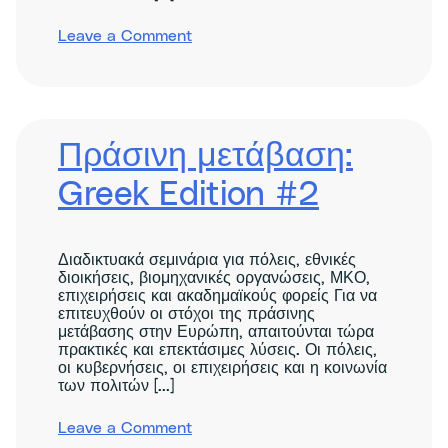
on
Leave a Comment
Green
Transition:
Essentials
and
Real
Solutions
Πράσινη μετάβαση:
–
English
Greek Edition #2
Edition
#1
Διαδικτυακά σεμινάρια για πόλεις, εθνικές
διοικήσεις, βιομηχανικές οργανώσεις, ΜΚΟ,
επιχειρήσεις και ακαδημαϊκούς φορείς Για να
επιτευχθούν οι στόχοι της πράσινης
μετάβασης στην Ευρώπη, απαιτούνται τώρα
πρακτικές και επεκτάσιμες λύσεις. Οι πόλεις,
οι κυβερνήσεις, οι επιχειρήσεις και η κοινωνία
των πολιτών [...]
on
Leave a Comment
Green