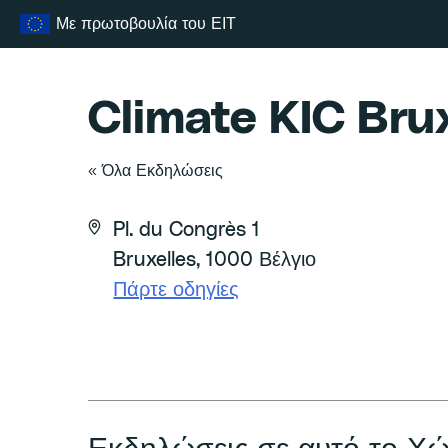
Μετάβαση
Με πρωτοβουλία του ΕΙΤ
στο
περιεχόμενο
Climate KIC Brux
« Όλα Εκδηλώσεις
Διεύθυνση
Pl. du Congrès 1
Bruxelles
,
1000
Βέλγιο
Πάρτε οδηγίες