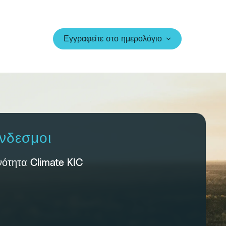
Εγγραφείτε στο ημερολόγιο
νδεσμοι
νότητα Climate KIC