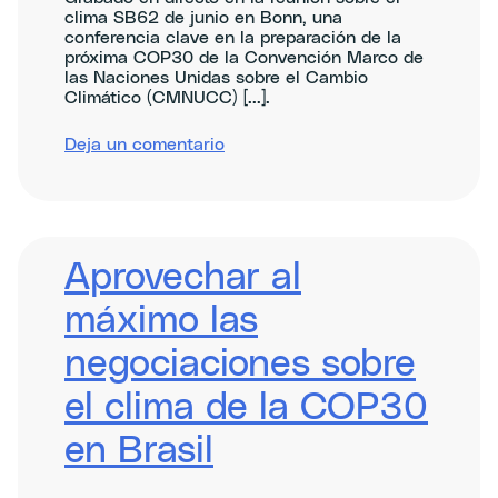
clima SB62 de junio en Bonn, una
conferencia clave en la preparación de la
próxima COP30 de la Convención Marco de
las Naciones Unidas sobre el Cambio
Climático (CMNUCC) [...].
sobre
Deja un comentario
Centring
justice
and
equity
at
the
Aprovechar al
COP30
climate
máximo las
negotiations
negociaciones sobre
el clima de la COP30
en Brasil