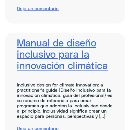
sobre
Deja un comentario
Gender-
smart
handbook
for
climate
programmes
Manual de diseño
inclusivo para la
innovación climática
Inclusive design for climate innovation: a
practitioner's guide (Diseño inclusivo para la
innovación climática: guía del profesional) es
su recurso de referencia para crear
programas que adopten la inclusividad desde
el principio. Inclusividad significa crear un
espacio para personas, perspectivas y [...]
sobre
Deja un comentario