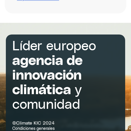
Inclusive
design
for
climate
innovation
handbook
Líder europeo
agencia de
innovación
climática
y
comunidad
©Climate KIC 2024
Condiciones generales