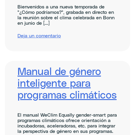
Bienvenidos a una nueva temporada de
"¿Cómo podríamos?", grabada en directo en
la reunión sobre el clima celebrada en Bonn
en junio de [...]
sobre
Deja un comentario
Making
the
most
of
the
COP30
Manual de género
climate
negotiations
inteligente para
in
Brazil
programas climáticos
El manual WeClim Equally gender-smart para
programas climáticos ofrece orientación a
incubadoras, aceleradoras, etc. para integrar
la perspectiva de género en sus programas.