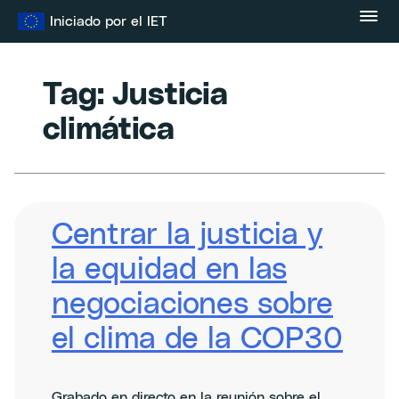
Ir
Iniciado por el IET
al
contenido
Tag:
Justicia
climática
Centrar la justicia y
la equidad en las
negociaciones sobre
el clima de la COP30
Grabado en directo en la reunión sobre el