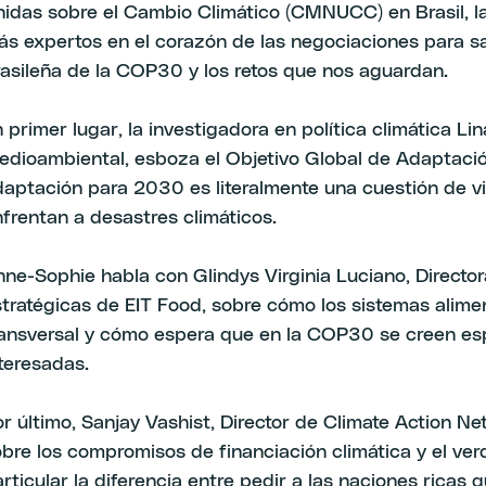
nidas sobre el Cambio Climático (CMNUCC) en Brasil, l
ás expertos en el corazón de las negociaciones para 
asileña de la COP30 y los retos que nos aguardan.
 primer lugar, la investigadora en política climática Lin
dioambiental, esboza el Objetivo Global de Adaptación 
daptación para 2030 es literalmente una cuestión de v
frentan a desastres climáticos.
ne-Sophie habla con Glindys Virginia Luciano, Directo
tratégicas de EIT Food, sobre cómo los sistemas alim
ransversal y cómo espera que en la COP30 se creen esp
teresadas.
r último, Sanjay Vashist, Director de Climate Action N
bre los compromisos de financiación climática y el verd
rticular la diferencia entre pedir a las naciones ricas