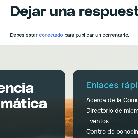
Dejar una respues
Debes estar
conectado
para publicar un comentario.
encia
Enlaces ráp
imática
Acerca de la Com
Directorio de mie
Eventos
Centro de conoci