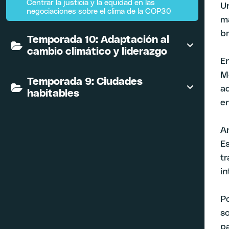
Centrar la justicia y la equidad en las
U
negociaciones sobre el clima de la COP30
m
br
Temporada 10: Adaptación al
cambio climático y liderazgo
En
Me
Temporada 9: Ciudades
a
habitables
en
An
Es
t
in
Po
so
pa