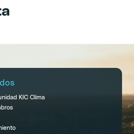
ta
idos
unidad KIC Clima
mbros
miento