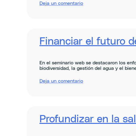
sobre
Deja un comentario
Navigating
the
new
Common
Agricultural
Policy
Financiar el futuro d
En el seminario web se destacaron los enfo
biodiversidad, la gestión del agua y el bien
sobre
Deja un comentario
Financing
the
Future
of
Farming
Profundizar en la sal