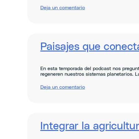
sobre
Deja un comentario
EU
Vision
for
Agriculture
and
Food
Paisajes que conect
En esta temporada del podcast nos pregunt
regeneren nuestros sistemas planetarios. L
sobre
Deja un comentario
Shaping
landscapes
connecting
people,
nature
and
Integrar la agricultu
food