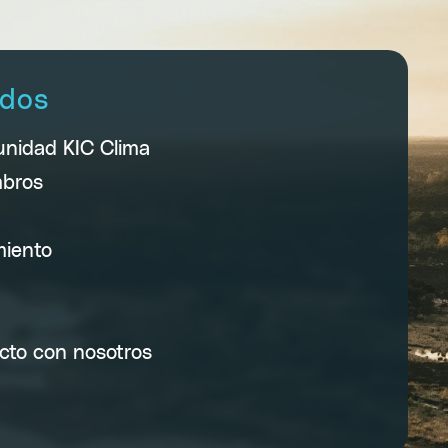
idos
unidad KIC Clima
mbros
miento
cto con nosotros