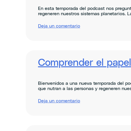
En esta temporada del podcast nos pregunt
regeneren nuestros sistemas planetarios. L
sobre
Deja un comentario
Mainstreaming
regenerative
agriculture
Comprender el papel 
Bienvenidos a una nueva temporada del po
que nutran a las personas y regeneren nuestr
sobre
Deja un comentario
Understanding
the
role
of
soil