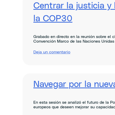
in
Centrar la justicia 
food
systems
la COP30
Grabado en directo en la reunión sobre el 
Convención Marco de las Naciones Unidas 
sobre
Deja un comentario
Centring
justice
and
equity
at
the
Navegar por la nuev
COP30
climate
negotiations
En esta sesión se analizó el futuro de la P
europeos que deseen mejorar su capacidad de