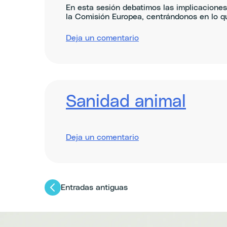
En esta sesión debatimos las implicaciones 
la Comisión Europea, centrándonos en lo que 
sobre
Deja un comentario
Digging
into
Soil
Health:
Policy
&
Sanidad animal
Practice
sobre
Deja un comentario
Animal
Health
Posts
Entradas antiguas
navegación