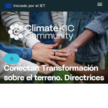
Ir
Iniciado por el IET
al
contenido
Conectar: Transformación
sobre el terreno. Directrices
para la innovación liderada
por la comunidad