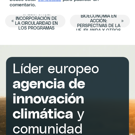
comentario.
LA INNOVACIÓN EN LA
MASTERCLASS DE
POLÍTICA DE
SALESFORCE:
BIOECONOMÍA EN
Navegación
INCORPORACIÓN DE
«
ACCIÓN:
»
LA CIRCULARIDAD EN
PERSPECTIVAS DE LA
LOS PROGRAMAS
UE, IRLANDA Y OTROS
del
PARA LA ESO
PAÍSES
Evento
Líder europeo
agencia de
innovación
climática
y
comunidad