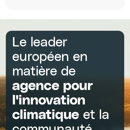
Reimagining
Climate
Adaptation:
Putting
innovation
and
communities
at
Le leader
the
centre
européen en
matière de
agence pour
l'innovation
climatique
et la
communauté