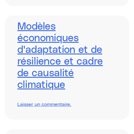
climate
finance
&
promote
local
Modèles
leadership
économiques
d'adaptation et de
résilience et cadre
de causalité
climatique
sur
Laisser un commentaire
.
Adaptation
&
Resilience
Business
Models