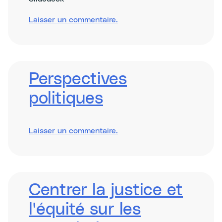
sur
Laisser un commentaire
.
Designing
Adaptation
and
Resilience
Business
Models
Perspectives
politiques
sur
Laisser un commentaire
.
Policy
Insights
Centrer la justice et
l'équité sur les