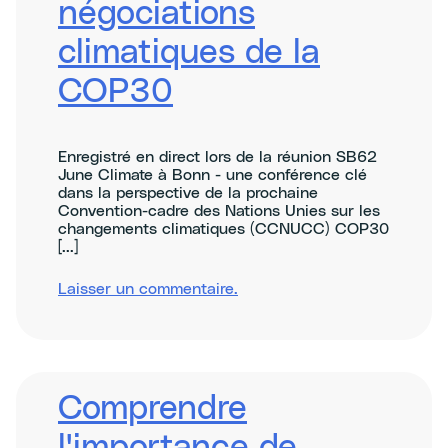
négociations
climatiques de la
COP30
Enregistré en direct lors de la réunion SB62
June Climate à Bonn - une conférence clé
dans la perspective de la prochaine
Convention-cadre des Nations Unies sur les
changements climatiques (CCNUCC) COP30
[...]
sur
Laisser un commentaire
.
Centring
justice
and
equity
at
the
Comprendre
COP30
climate