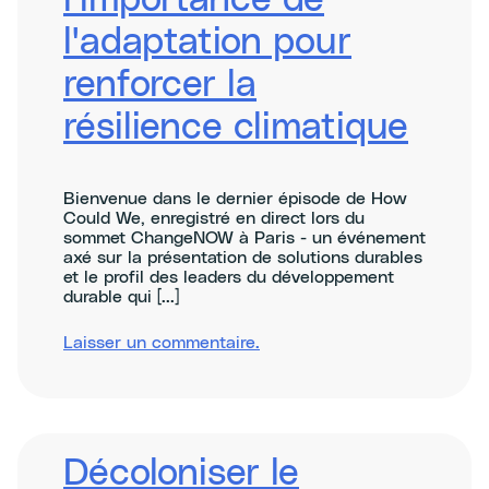
l'importance de
negotiations
l'adaptation pour
renforcer la
résilience climatique
Bienvenue dans le dernier épisode de How
Could We, enregistré en direct lors du
sommet ChangeNOW à Paris - un événement
axé sur la présentation de solutions durables
et le profil des leaders du développement
durable qui [...]
sur
Laisser un commentaire
.
Understanding
the
importance
of
adaptation
to
Décoloniser le
build