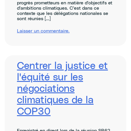
progrès prometteurs en matière d'objectifs et
d'ambitions climatiques. C'est dans ce
contexte que les délégations nationales se
sont réunies [...]
sur
Laisser un commentaire
.
Reflections
on
2025
&
Optimism
for
Centrer la justice et
2026
l'équité sur les
négociations
climatiques de la
COP30
Enregistré en direct lors de la réunion SB62