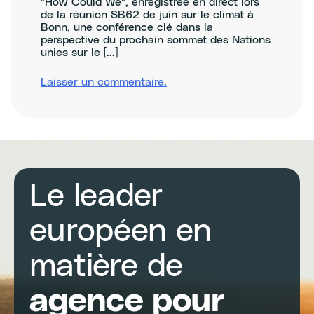
"How Could We", enregistrée en direct lors
de la réunion SB62 de juin sur le climat à
Bonn, une conférence clé dans la
perspective du prochain sommet des Nations
unies sur le [...]
sur
Laisser un commentaire
.
Making
the
most
of
the
COP30
climate
negotiations
Le leader
in
Brazil
européen en
matière de
agence pour