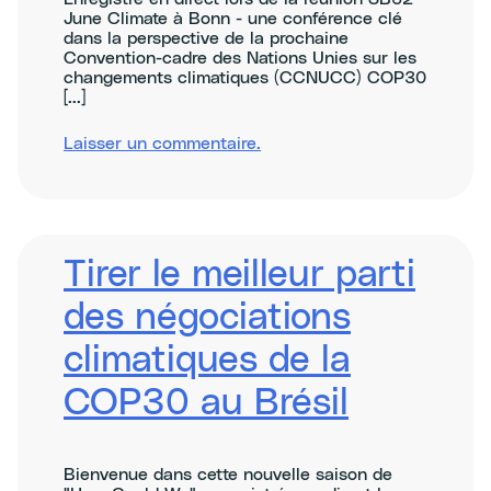
June Climate à Bonn - une conférence clé
dans la perspective de la prochaine
Convention-cadre des Nations Unies sur les
changements climatiques (CCNUCC) COP30
[...]
sur
Laisser un commentaire
.
Centring
justice
and
equity
at
the
Tirer le meilleur parti
COP30
climate
des négociations
negotiations
climatiques de la
COP30 au Brésil
Bienvenue dans cette nouvelle saison de