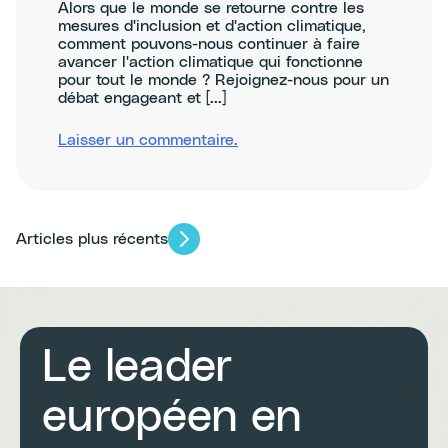
Alors que le monde se retourne contre les
mesures d'inclusion et d'action climatique,
comment pouvons-nous continuer à faire
avancer l'action climatique qui fonctionne
pour tout le monde ? Rejoignez-nous pour un
débat engageant et [...]
sur
Laisser un commentaire
.
No
Way
around
DEI:
How
Navigation
Articles plus récents
to
build
a
des
green
and
just
postes
Le leader
future
for
all
européen en