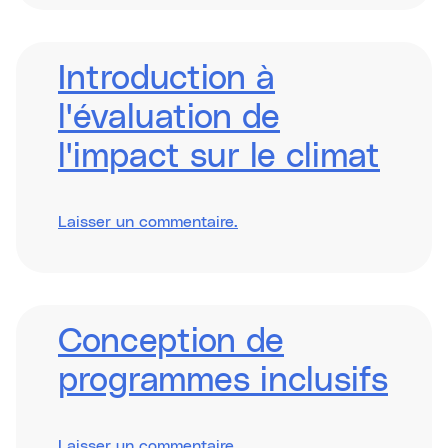
Funding
in
and
through
Introduction à
ESOs
l'évaluation de
l'impact sur le climat
sur
Laisser un commentaire
.
Introduction
to
Climate
Impact
Assessment
Conception de
programmes inclusifs
sur
Laisser un commentaire
.