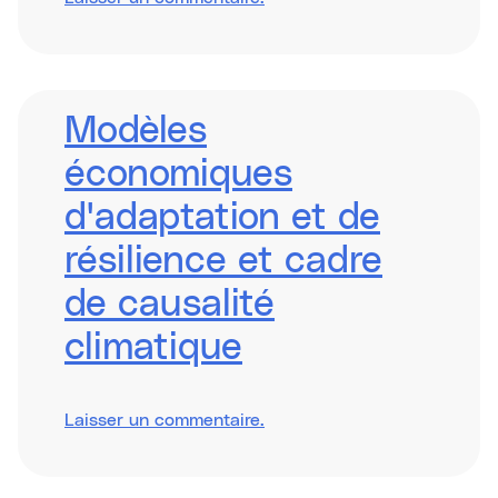
Integrating
Impact
Measurement
Modèles
économiques
d'adaptation et de
résilience et cadre
de causalité
climatique
sur
Laisser un commentaire
.
Adaptation
&
Resilience