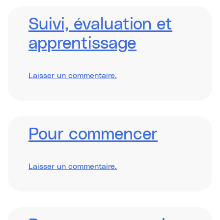
Business
Models
and
Suivi, évaluation et
the
Climate
apprentissage
Causality
Framework
sur
Laisser un commentaire
.
Monitoring,
Evaluation
and
Learning
Pour commencer
sur
Laisser un commentaire
.
Getting
Started