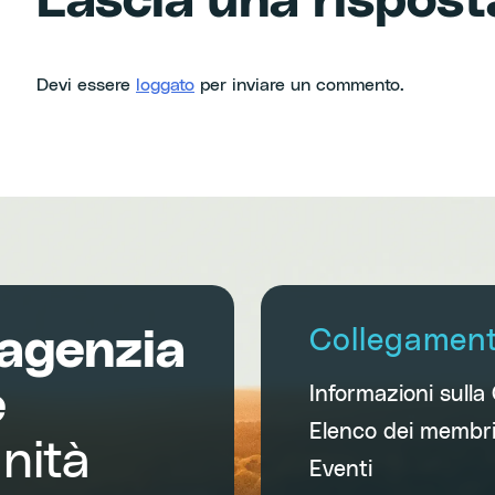
Lascia una rispost
Devi essere
loggato
per inviare un commento.
agenzia
Collegamenti
e
Informazioni sulla
Elenco dei membr
nità
Eventi