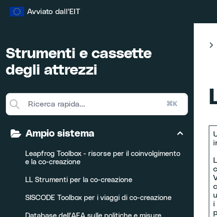
Vai
Avviato dall'EIT
al
contenuto
Strumenti e cassette
degli attrezzi
⌘K
Ampio sistema
U
i
Leapfrog Toolbox - risorse per il coinvolgimento
L
e la co-creazione
c
V
LL Strumenti per la co-creazione
c
u
SISCODE Toolbox per i viaggi di co-creazione
i
p
Database dell'AEA sulle politiche e misure