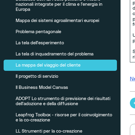
p
nazionali integrate per il clima e l'energia in
d
Europa
c
p
Mappa dei sistemi agroalimentari europei
f
Problema pentagonale
U
p
La tela dell'esperimento
S
La tela di inquadramento del problema
r
La mappa del viaggio del cliente
Il progetto di servizio
N
Il Business Model Canvas
ADOPT Lo strumento di previsione dei risultati
dell'adozione e della diffusione
Leapfrog Toolbox - risorse per il coinvolgimento
e la co-creazione
g
LL Strumenti per la co-creazione