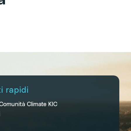
a
 rapidi
 Comunità Climate KIC
i