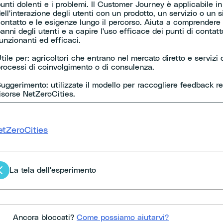
unti dolenti e i problemi. Il Customer Journey è applicabile i
ell'interazione degli utenti con un prodotto, un servizio o un 
ontatto e le esigenze lungo il percorso. Aiuta a comprendere me
anni degli utenti e a capire l'uso efficace dei punti di contatt
unzionanti ed efficaci.
tile per: agricoltori che entrano nel mercato diretto e servizi
rocessi di coinvolgimento o di consulenza.
uggerimento: utilizzate il modello per raccogliere feedback rea
isorse NetZeroCities.
etZeroCities
Navigazione
La tela dell'esperimento
tra
li
Ancora bloccati?
Come possiamo aiutarvi?