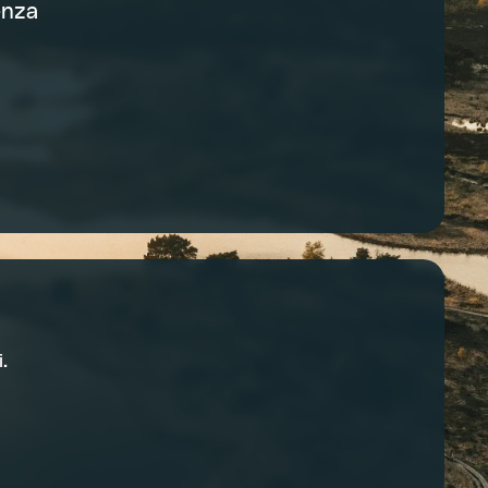
enza
.