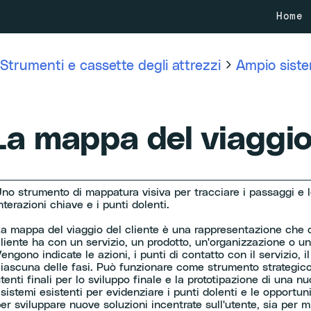
Home
Strumenti e cassette degli attrezzi
Ampio sist
La mappa del viaggio 
no strumento di mappatura visiva per tracciare i passaggi e le
nterazioni chiave e i punti dolenti.
a mappa del viaggio del cliente è una rappresentazione che d
liente ha con un servizio, un prodotto, un'organizzazione o u
engono indicate le azioni, i punti di contatto con il servizio, i
iascuna delle fasi. Può funzionare come strumento strategico 
tenti finali per lo sviluppo finale e la prototipazione di una
 sistemi esistenti per evidenziare i punti dolenti e le opportu
er sviluppare nuove soluzioni incentrate sull'utente, sia per mig