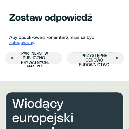
Zostaw odpowiedź
Aby opublikować komentarz, musisz być
DEEP DIVE:
zalogowany
.
ODBLOKOWANIE
POLICY LAB:
ZIELONYCH
WYDAJNE, OKRĄGŁE I
PARTNERSTW
Wydarzenie
PRZYSTĘPNE
«
PUBLICZNO-
»
CENOWO
PRYWATNYCH.
BUDOWNICTWO
ANALIZA
Nawigacja
MIESZKANIOWE
POSZCZEGÓLNYCH
PRZYPADKÓW
Wiodący
europejski