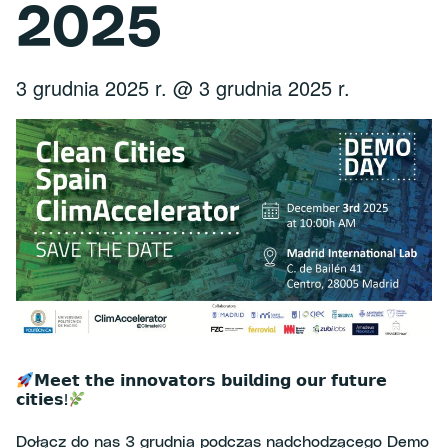
2025
3 grudnia 2025 r.
@
3 grudnia 2025 r.
𝗠𝗲𝗲𝘁 𝘁𝗵𝗲 𝗶𝗻𝗻𝗼𝘃𝗮𝘁𝗼𝗿𝘀 𝗯𝘂𝗶𝗹𝗱𝗶𝗻𝗴 𝗼𝘂𝗿 𝗳𝘂𝘁𝘂𝗿𝗲
𝗰𝗶𝘁𝗶𝗲𝘀!
Dołącz do nas 3 grudnia podczas nadchodzącego Demo