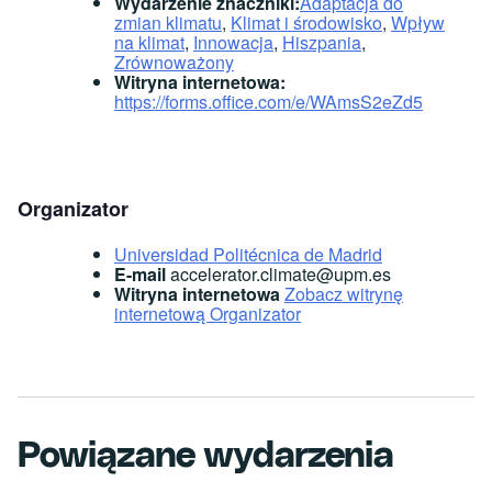
Wydarzenie znaczniki:
Adaptacja do
zmian klimatu
,
Klimat i środowisko
,
Wpływ
na klimat
,
Innowacja
,
Hiszpania
,
Zrównoważony
Witryna internetowa:
https://forms.office.com/e/WAmsS2eZd5
Organizator
Universidad Politécnica de Madrid
E-mail
accelerator.climate@upm.es
Witryna internetowa
Zobacz witrynę
internetową Organizator
Powiązane wydarzenia