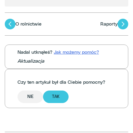
Nawigacja
O rolnictwie
Raporty
po
artykułach
Nadal utknąłeś?
Jak możemy pomóc?
Aktualizacja
Czy ten artykuł był dla Ciebie pomocny?
NIE
TAK