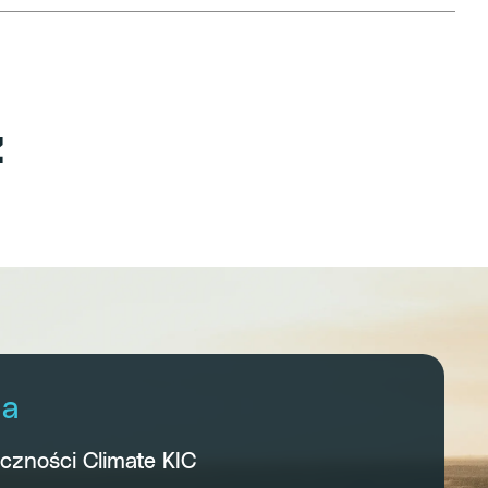
ź
za
eczności Climate KIC