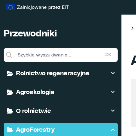
Przejdź
Zainicjowane przez EIT
do
treści
Przewodniki
⌘K
Rolnictwo regeneracyjne
Agroekologia
O rolnictwie
AgroForestry