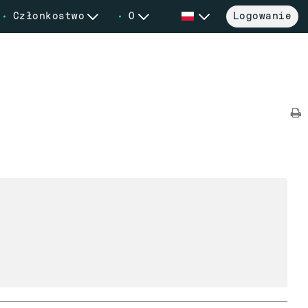
Członkostwo
O
Logowanie