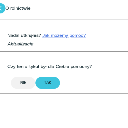
Nawigacja
O rolnictwie
po
artykułach
Nadal utknąłeś?
Jak możemy pomóc?
Aktualizacja
Czy ten artykuł był dla Ciebie pomocny?
NIE
TAK