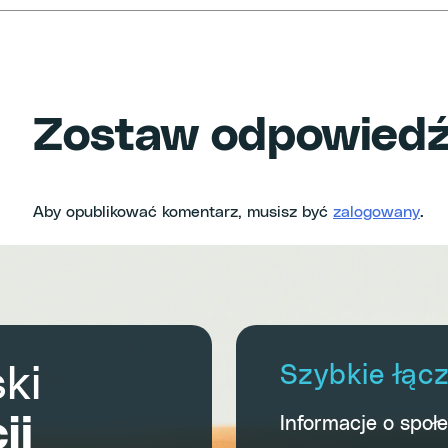
Zostaw odpowied
Aby opublikować komentarz, musisz być
zalogowany
.
ki
Szybkie łąc
ji
Informacje o społ