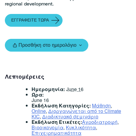
regional development.
ΕΓΓΡΑΦΕΙΤΕ ΤΩΡΑ
Προσθήκη στο ημερολόγιο
Λεπτομέρειες
Ημερομηνία:
June 16
Ώρα:
June 16
Εκδήλωση Κατηγορίες:
Μάθηση
,
Online
,
Διοργανώνεται από το Climate
KIC
,
Διαδικτυακό σεμινάριο
Εκδήλωση Ετικέτες:
Αγροδιατροφή
,
Βιοοικονομία
,
Κυκλικότητα
,
Επιχειρηματικότητα