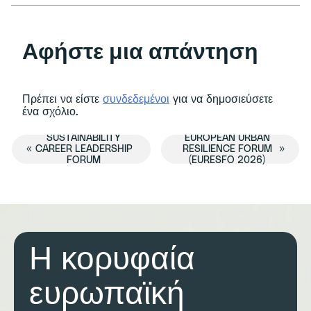
Αφήστε μια απάντηση
Πρέπει να είστε
συνδεδεμένοι
για να δημοσιεύσετε
ένα σχόλιο.
SUSTAINABILITY
EUROPEAN URBAN
Εκδήλωση
«
CAREER LEADERSHIP
RESILIENCE FORUM
»
FORUM
(EURESFO 2026)
Πλοήγηση
Η κορυφαία
ευρωπαϊκή