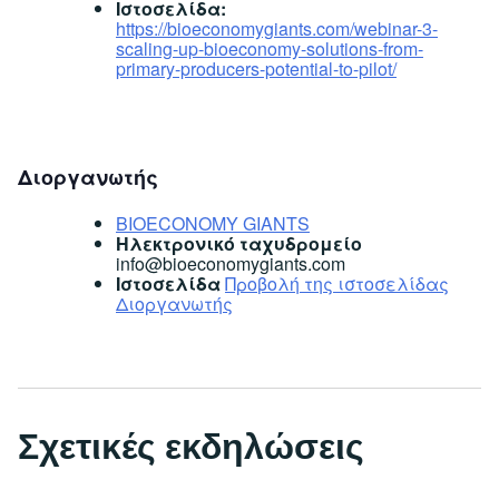
Ιστοσελίδα:
https://bioeconomygiants.com/webinar-3-
scaling-up-bioeconomy-solutions-from-
primary-producers-potential-to-pilot/
Διοργανωτής
BIOECONOMY GIANTS
Ηλεκτρονικό ταχυδρομείο
info@bioeconomygiants.com
Ιστοσελίδα
Προβολή της ιστοσελίδας
Διοργανωτής
Σχετικές εκδηλώσεις