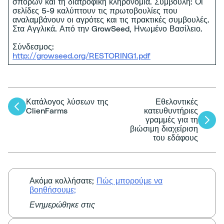
σπόρων και τη διατροφική κληρονομιά. Συμβουλή: Οι
σελίδες 5-9 καλύπτουν τις πρωτοβουλίες που
αναλαμβάνουν οι αγρότες και τις πρακτικές συμβουλές.
Στα Αγγλικά. Από την GrowSeed, Ηνωμένο Βασίλειο.
Σύνδεσμος:
http://growseed.org/RESTORING1.pdf
Κατάλογος λύσεων της
Εθελοντικές
Πλοήγηση
ClienFarms
κατευθυντήριες
γραμμές για τη
άρθρων
βιώσιμη διαχείριση
του εδάφους
Ακόμα κολλήσατε;
Πώς μπορούμε να
βοηθήσουμε;
Ενημερώθηκε στις