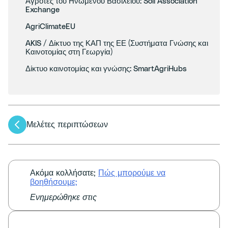
Αγρότες του Ηνωμένου Βασιλείου: Soil Association
Exchange
AgriClimateEU
AKIS / Δίκτυο της ΚΑΠ της ΕΕ (Συστήματα Γνώσης και
Καινοτομίας στη Γεωργία)
Δίκτυο καινοτομίας και γνώσης: SmartAgriHubs
Πλοήγηση
Μελέτες περιπτώσεων
άρθρων
Ακόμα κολλήσατε;
Πώς μπορούμε να
βοηθήσουμε;
Ενημερώθηκε στις