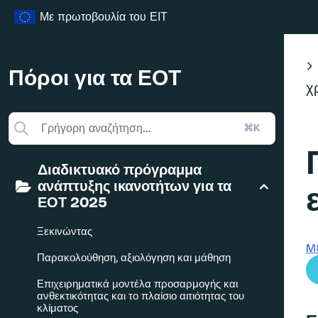
Μετάβαση
Με πρωτοβουλία του ΕΙΤ
στο
περιεχόμενο
Πόροι για τα ΕΟΤ
χ
⌘K
Διαδικτυακό πρόγραμμα
ανάπτυξης ικανοτήτων για τα
ΕΟΤ 2025
Ξεκινώντας
M
Παρακολούθηση, αξιολόγηση και μάθηση
Επιχειρηματικά μοντέλα προσαρμογής και
ανθεκτικότητας και το πλαίσιο αιτιότητας του
κλίματος