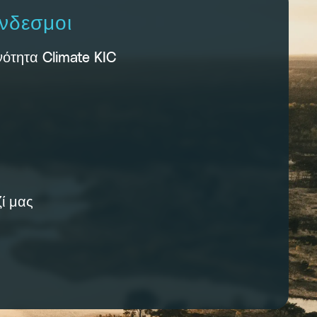
νδεσμοι
νότητα Climate KIC
ί μας