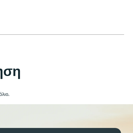
ηση
όλιο.