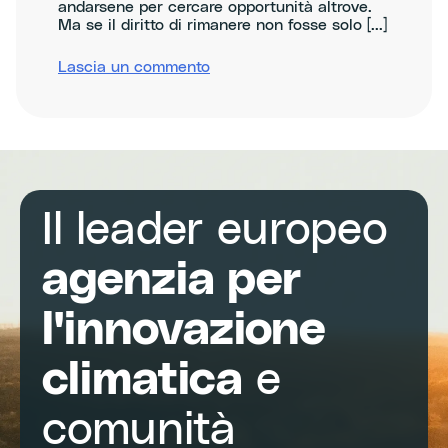
andarsene per cercare opportunità altrove.
Ma se il diritto di rimanere non fosse solo [...]
su
Lascia un commento
Boosting
regional
competitiveness
through
entrepreneurship,
innovation
and
circularity
Il leader europeo
agenzia per
l'innovazione
climatica
e
comunità