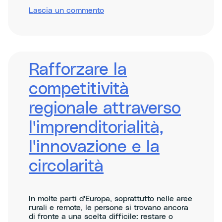
su
Lascia un commento
Clean
Cities
Spain
ClimAccelerator
–
Demo
Rafforzare la
Day
2025
competitività
regionale attraverso
l'imprenditorialità,
l'innovazione e la
circolarità
In molte parti d'Europa, soprattutto nelle aree
rurali e remote, le persone si trovano ancora
di fronte a una scelta difficile: restare o