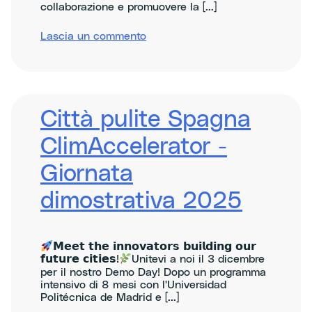
collaborazione e promuovere la [...]
su
Lascia un commento
Meet
Climate
KIC
at
Slush
2025
Città pulite Spagna
ClimAccelerator -
Giornata
dimostrativa 2025
𝗠𝗲𝗲𝘁 𝘁𝗵𝗲 𝗶𝗻𝗻𝗼𝘃𝗮𝘁𝗼𝗿𝘀 𝗯𝘂𝗶𝗹𝗱𝗶𝗻𝗴 𝗼𝘂𝗿
𝗳𝘂𝘁𝘂𝗿𝗲 𝗰𝗶𝘁𝗶𝗲𝘀!
Unitevi a noi il 3 dicembre
per il nostro Demo Day! Dopo un programma
intensivo di 8 mesi con l'Universidad
Politécnica de Madrid e [...]