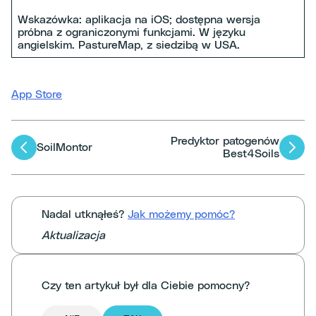
Wskazówka: aplikacja na iOS; dostępna wersja
próbna z ograniczonymi funkcjami. W języku
angielskim. PastureMap, z siedzibą w USA.
App Store
Predyktor patogenów
Nawigacja
SoilMontor
Best4Soils
po
artykułach
Nadal utknąłeś?
Jak możemy pomóc?
Aktualizacja
Czy ten artykuł był dla Ciebie pomocny?