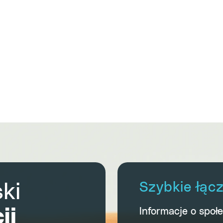
ki
Szybkie łąc
ji
Informacje o społ