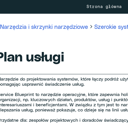
Strona główna
Narzędzia i skrzynki narzędziowe
Szerokie sy
Plan usługi
arzędzie do projektowania systemów, które łączy podróż użyt
omagając usprawnić świadczenie usług.
ervice Blueprint to narzędzie operacyjne, które zapewnia h
rganizacji, np. kluczowych działań, produktów, usług i punkt
nteresariuszami i beneficjentami. W związku z tym jest to na
lepszania usług, ponieważ pokazuje, co dzieje się na linii us
rzydatne dla: zespołów projektowych i doradców świadczącyc