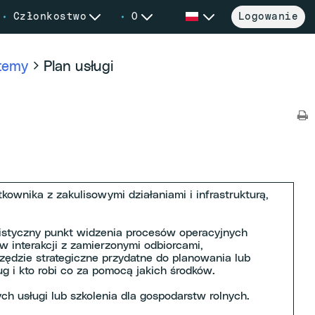
Członkostwo
O
Logowanie
stemy
Plan usługi
kownika z zakulisowymi działaniami i infrastrukturą,
olistyczny punkt widzenia procesów operacyjnych
ów interakcji z zamierzonymi odbiorcami,
rzędzie strategiczne przydatne do planowania lub
ług i kto robi co za pomocą jakich środków.
h usługi lub szkolenia dla gospodarstw rolnych.