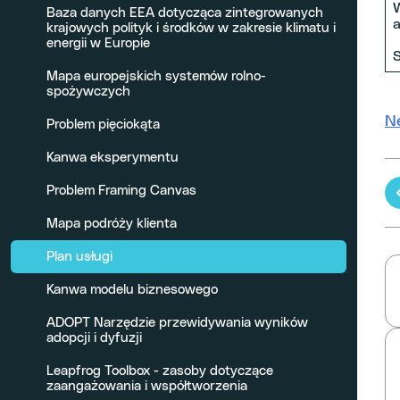
W
Baza danych EEA dotycząca zintegrowanych
a
krajowych polityk i środków w zakresie klimatu i
energii w Europie
S
Mapa europejskich systemów rolno-
spożywczych
N
Problem pięciokąta
Kanwa eksperymentu
Problem Framing Canvas
Mapa podróży klienta
Plan usługi
Kanwa modelu biznesowego
ADOPT Narzędzie przewidywania wyników
adopcji i dyfuzji
Leapfrog Toolbox - zasoby dotyczące
zaangażowania i współtworzenia