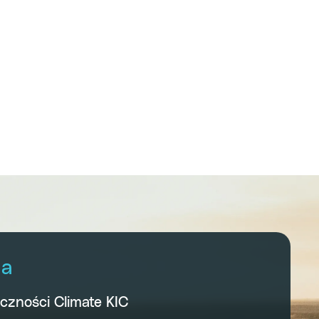
za
eczności Climate KIC