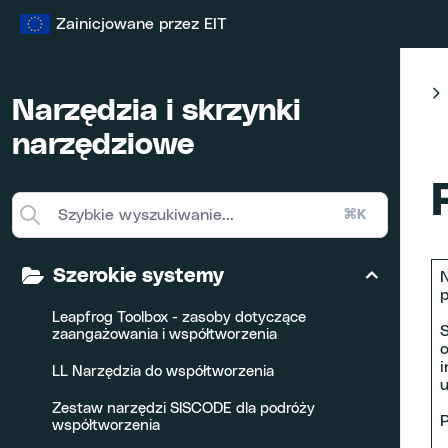
Przejdź
Zainicjowane przez EIT
do
treści
Narzędzia i skrzynki
narzędziowe
⌘K
Szerokie systemy
N
p
Leapfrog Toolbox - zasoby dotyczące
S
zaangażowania i współtworzenia
o
i
LL Narzędzia do współtworzenia
u
Zestaw narzędzi SISCODE dla podróży
P
współtworzenia