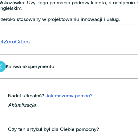
skazówka: Użyj tego po mapie podróży klienta, a następnie ro
ngielskim.
zeroko stosowany w projektowaniu innowacji i usług.
etZeroCities
Nawigacja
Kanwa eksperymentu
po
artykułach
Nadal utknąłeś?
Jak możemy pomóc?
Aktualizacja
Czy ten artykuł był dla Ciebie pomocny?