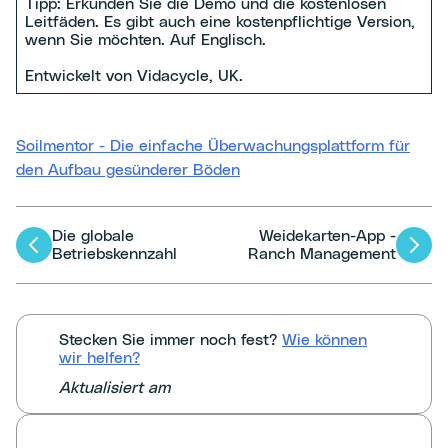
Tipp: Erkunden Sie die Demo und die kostenlosen
Leitfäden. Es gibt auch eine kostenpflichtige Version,
wenn Sie möchten. Auf Englisch.
Entwickelt von Vidacycle, UK.
Soilmentor - Die einfache Überwachungsplattform für
den Aufbau gesünderer Böden
Die globale
Weidekarten-App -
Artikel-
Betriebskennzahl
Ranch Management
Navigation
Stecken Sie immer noch fest?
Wie können
wir helfen?
Aktualisiert am